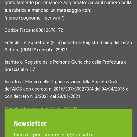
gratuitamente per rimanere aggiornato: salva il numero nella
tua rubrica e mandaci un messaggio con:
"nome+cognome+iscrivimi")
Codice Fiscale: 80012670172
Ente del Terzo Settore (ETS) iscritto al Registro Unico del Terzo
Settore (RUNTS) con il n. 29821
Iscritto al Registro delle Persone Giuridiche della Prefettura di
Brescia al n. 57
Iscritto all'Elenco delle Organizzazioni della Società Civile
dell'AICS con decreto n. 2016/337/000273/4 del 04/04/2016 e
con decreto n. 3/2021 del 28/01/2021
Modello Organizzativo D.Lgs. 231/01
Whistleblowing Policy
Newsletter
Whistleblowing - Segnalazioni
Iscriviti per rimanere aggiornato.