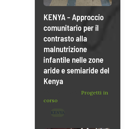
KENYA - Approccio
comunitario per il
contrasto alla
malnutrizione
infantile nelle zone
aride e semiaride del
Kenya
06 Luglio 2026
Progetti in
corso
KENYA