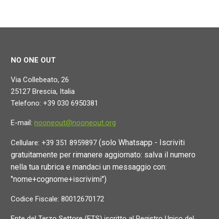
NO ONE OUT
Via Collebeato, 26
25127 Brescia, Italia
Telefono: +39 030 6950381
E-mail:
nooneout@nooneout.org
(solo Whatsapp - Iscriviti
Cellulare: +39 351 8959897
gratuitamente per rimanere aggiornato: salva il numero
nella tua rubrica e mandaci un messaggio con:
"nome+cognome+iscrivimi")
Codice Fiscale: 80012670172
Ente del Terzo Settore (ETS) iscritto al Registro Unico del