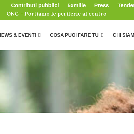
Contributi pubblici
5xmille
Press
Tende
ONG - Portiamo le periferie al centro
NEWS & EVENTI
COSA PUOI FARE TU
CHI SIA