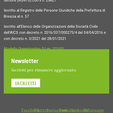
Settore (RUNTS) con il n. 29821
Iscritto al Registro delle Persone Giuridiche della Prefettura di
Brescia al n. 57
Iscritto all'Elenco delle Organizzazioni della Società Civile
dell'AICS con decreto n. 2016/337/000273/4 del 04/04/2016 e
con decreto n. 3/2021 del 28/01/2021
Modello Organizzativo D.Lgs. 231/01
Whistleblowing Policy
Newsletter
Whistleblowing - Segnalazioni
Iscriviti per rimanere aggiornato.
ISCRIVITI
Facebook
Twitter
Instagram
Youtube
Linkedin
Whatsapp